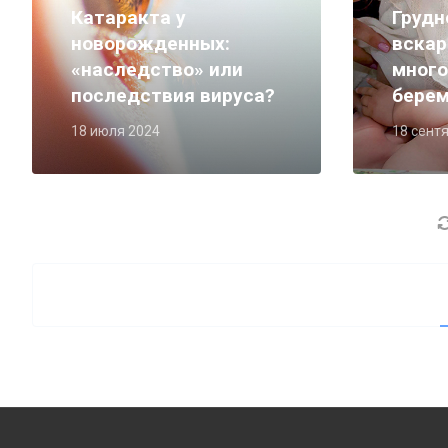
Катаракта у
Грудн
новорожденных:
вскар
«наследство» или
мног
последствия вируса?
бере
18 июля 2024
18 сент