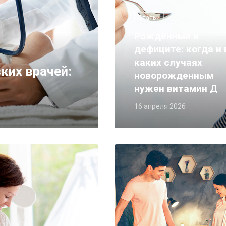
Статьи
Рожденный в
дефиците: когда и 
каких случаях
ких врачей:
новорожденным
нужен витамин Д
16 апреля 2026