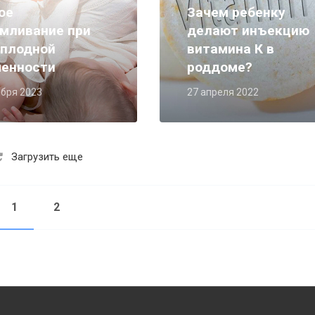
ое
Зачем ребенку
мливание при
делают инъекцию
оплодной
витамина К в
менности
роддоме?
ября 2023
27 апреля 2022
Загрузить еще
1
2