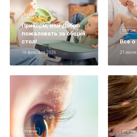
Статьи
Прикорм, или Добро
Статьи
пожаловать за общий
стол!
Все о
16 февраля 2026
21 июля
Статьи
Статьи