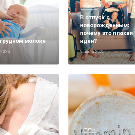
Статьи
В отпуск с
новорожденным:
почему это плохая
 грудном молоке
идея?
 2025
9 июля 2025
Статьи