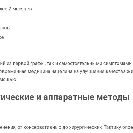
олее 2 месяцев
анов
се
ий из первой графы, так и самостоятельными симптомами.
овременная медицина нацелена на улучшение качества жи
омощью.
гические и аппаратные методы
чения, от консервативных до хирургических. Тактику опр