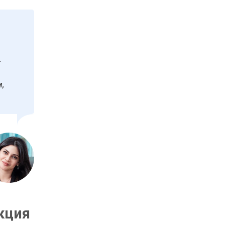
т
,
кция