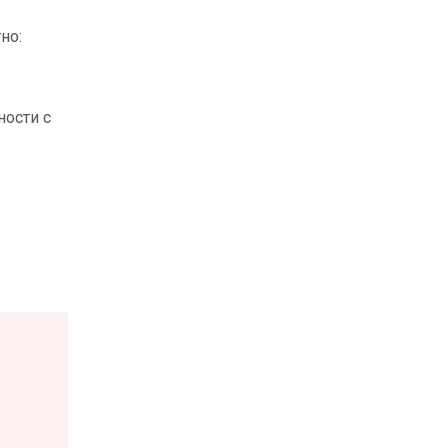
но:
ности с