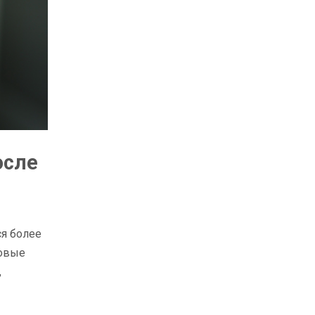
осле
ся более
ловые
,