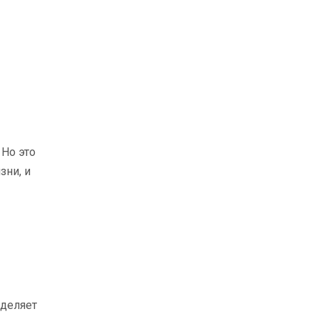
 Но это
зни, и
еделяет